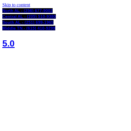
Skip to content
North AL - (256) 677-9002
Central AL - (205) 510-9380
South AL - (251) 699-1965
Middle TN - (615) 410-9299
5.0